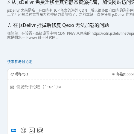
⚡ 从 jsDelivr 免费迁移至其它静态资源托管，加快网站访问
jsDelivr 之前是唯一在国内有 ICP 备案的海外 CDN，所以很多面向国内
上个月还被某种世界东方的神秘力量阻挡了，之前本站一直在使用 jsDelivr 作为静态
💧 在 jsDelivr 挂掉后修复 Qexo 无法加载的问题
很简单，在设置 - 高级设置中把 CDN_PREV 从原来的 https://cdn.jsdelivr.net/npm/ 改
就是想水一下www 对于其它网...
快来参与讨论吧
📋️ 昵称/QQ
📪 邮箱(Option