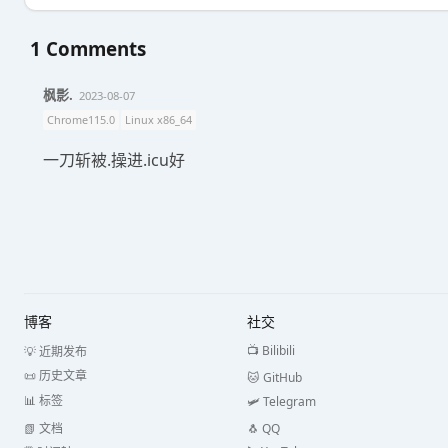
1
Comments
枫影.
2023-08-07
Chrome115.0
Linux x86_64
一刀斩被.操进.icu好
博客
社交
📺 Bilibili
💡 近期发布
📜 历史文章
🐱 GitHub
📊 标签
🛩️ Telegram
📗 文档
🐧 QQ