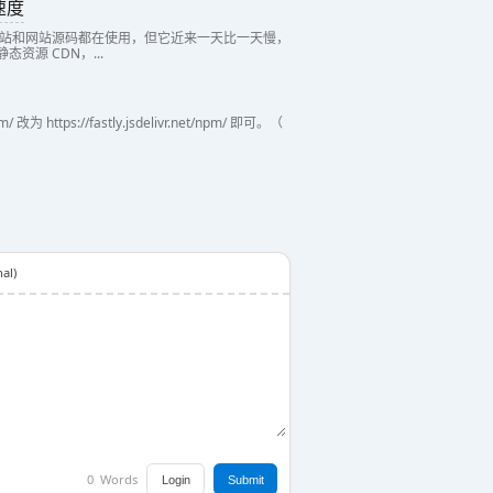
速度
的海外网站和网站源码都在使用，但它近来一天比一天慢，
资源 CDN，...
为 https://fastly.jsdelivr.net/npm/ 即可。（
al)
0
Words
Login
Submit