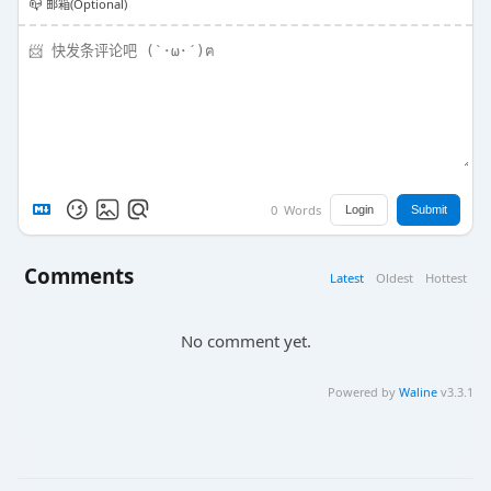
📪 邮箱(Optional)
0
Words
Login
Submit
Comments
Latest
Oldest
Hottest
No comment yet.
Powered by
Waline
v3.3.1