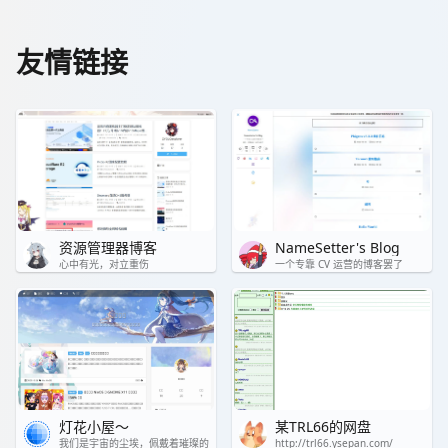
友情链接
资源管理器博客
NameSetter's Blog
心中有光，对立重伤
一个专靠 CV 运营的博客罢了
灯花小屋～
某TRL66的网盘
我们是宇宙的尘埃，佩戴着璀璨的
http://trl66.ysepan.com/