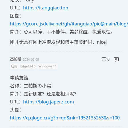
URL：
https://itangqiao.top
图像：
https://gcore.jsdelivr.net/gh/itangqiao/pic@main/blog
简介：心可以碎，手不能停。美梦终醒，执爱永恒。
刚才无意在网上冲浪发现和博主审美趋同，nice！
杰帕斯
2024-05-09
0
纽约
Edge124.0
Windows 11
申请友链
名称：杰帕斯の小窝
简介：是新朋友？还是老相识呢？
URL：
https://blog.japerz.com
头像：
https://q.qlogo.cn/g?b=qq&nk=1952135253&s=100