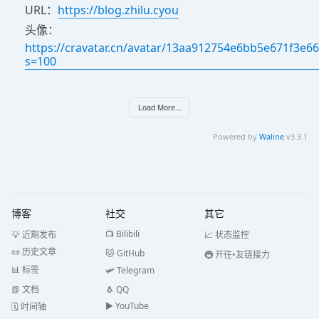
URL：
https://blog.zhilu.cyou
头像：
https://cravatar.cn/avatar/13aa912754e6bb5e671f3e6
s=100
Load More...
Powered by
Waline
v3.3.1
博客
社交
其它
📺 Bilibili
💡 近期发布
📈 状态监控
📜 历史文章
🐱 GitHub
🚇 开往•友链接力
📊 标签
🛩️ Telegram
📗 文档
🐧 QQ
▶️️ YouTube
🗓️ 时间轴