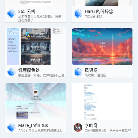
365 云栈
Haru 的碎碎念
从未在意自己能走到何处，只是一
向光而行的人
直在走罢了
纸鹿摸鱼处
风语阁
纸鹿至麓不知路，支炉制露不止漉
风吹拂，语轻扬
Mare_Infinitus
李皓奇
77569 号奇点观察员的观察日志
岂有电报倾社稷，从来佞幸覆乾坤