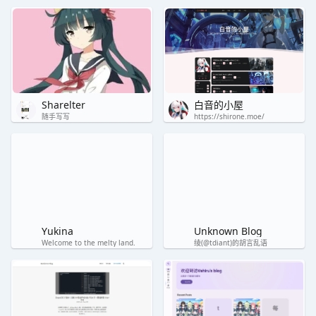
Sharelter
白音的小屋
随手写写
https://shirone.moe/
Yukina
Unknown Blog
Welcome to the melty land.
绫(@tdiant)的胡言乱语