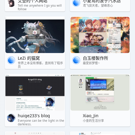
艾登的个人网站
小夏鸢的波子汽水店
Tell me anywhere I go you will
鸢飞戾天者，望峰息心
follow
LeZi 的猫窝
白玉楼製作所
世界上本没有博客，直到有了程序
最爱妖梦惹~
员
huige233's blog
Xiao_Jin
Everyone can be the light in the
小金的生活分享
darkness.