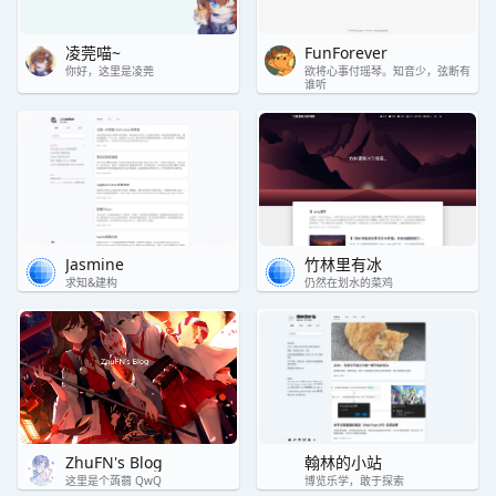
凌莞喵~
FunForever
你好，这里是凌莞
欲将心事付瑶琴。知音少，弦断有
谁听
Jasmine
竹林里有冰
求知&建构
仍然在划水的菜鸡
ZhuFN's Blog
翰林的小站
这里是个蒟蒻 QwQ
博览乐学，敢于探索