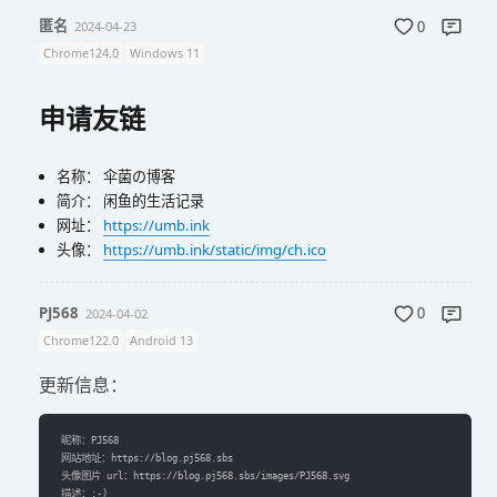
匿名
2024-04-23
0
Chrome124.0
Windows 11
申请友链
名称： 伞菌の博客
简介： 闲鱼的生活记录
网址：
https://umb.ink
头像：
https://umb.ink/static/img/ch.ico
PJ568
2024-04-02
0
Chrome122.0
Android 13
更新信息：
昵称：PJ568

网站地址：https://blog.pj568.sbs

头像图片 url：https://blog.pj568.sbs/images/PJ568.svg
