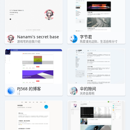
Nanami's secret base
字节君
游戏宅的自我介绍
热爱漫无边际，生活自有分寸
PJ568 的博客
伞的隙间
:-)
天终会再明