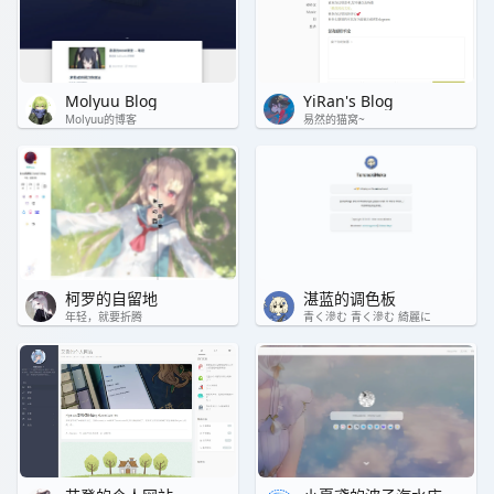
Molyuu Blog
YiRan's Blog
Molyuu的博客
易然的猫窝~
柯罗的自留地
湛蓝的调色板
年轻，就要折腾
青く滲む 青く滲む 綺麗に