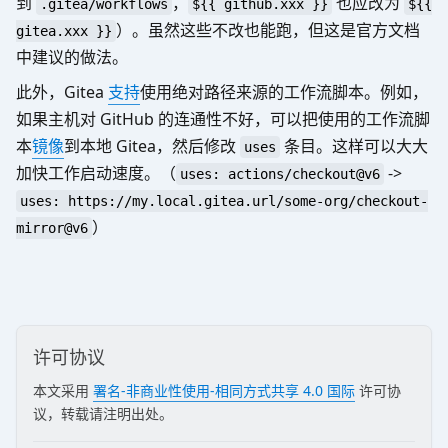
到
，
也应改为
.gitea/workflows
${{ github.xxx }}
${{
）。虽然这些不改也能跑，但这是官方文档
gitea.xxx }}
中建议的做法。
此外，Gitea
支持
使用绝对路径来源的工作流脚本。例如，
如果主机对 GitHub 的连通性不好，可以把使用的工作流脚
本
镜像
到本地 Gitea，然后修改
条目。这样可以大大
uses
加快工作启动速度。（
->
uses: actions/checkout@v6
uses: https://my.local.gitea.url/some-org/checkout-
）
mirror@v6
许可协议
本文采用
署名-非商业性使用-相同方式共享 4.0 国际
许可协
议，转载请注明出处。