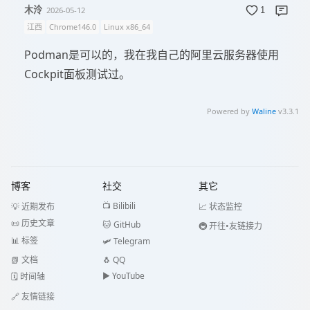
木泠
2026-05-12
1
江西
Chrome146.0
Linux x86_64
Podman是可以的，我在我自己的阿里云服务器使用
Cockpit面板测试过。
Powered by
Waline
v3.3.1
博客
社交
其它
📺 Bilibili
💡 近期发布
📈 状态监控
📜 历史文章
🐱 GitHub
🚇 开往•友链接力
📊 标签
🛩️ Telegram
📗 文档
🐧 QQ
▶️️ YouTube
🗓️ 时间轴
🔗 友情链接