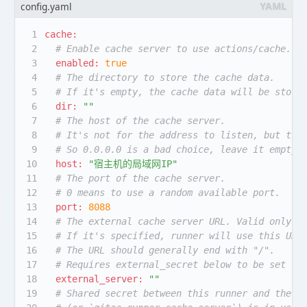
config.yaml
1
cache:
2
# Enable cache server to use actions/cache.
3
enabled:
true
4
# The directory to store the cache data.
5
# If it's empty, the cache data will be store
6
dir:
""
7
# The host of the cache server.
8
# It's not for the address to listen, but the
9
# So 0.0.0.0 is a bad choice, leave it empty 
10
host:
"宿主机的局域网IP"
11
# The port of the cache server.
12
# 0 means to use a random available port.
13
port:
8088
14
# The external cache server URL. Valid only w
15
# If it's specified, runner will use this URL
16
# The URL should generally end with "/".
17
# Requires external_secret below to be set to
18
external_server:
""
19
# Shared secret between this runner and the e