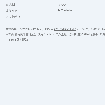
📗 文档
🐧 QQ
▶️️ YouTube
🗓️ 时间轴
🔗 友情链接
本博客所有文章除特别声明外，均采用
CC BY-NC-SA 4.0
许可协议，转载请注明
本站由
@斬風千雪
创建，使用
Stellaris
作为主题，您可以在
GitHub
找到本站
由
Hexo
强力驱动