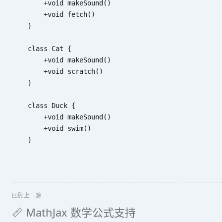
        +void makeSound()

        +void fetch()

    }

    class Cat {

        +void makeSound()

        +void scratch()

    }

    class Duck {

        +void makeSound()

        +void swim()

    }
回顾上一篇
📏 MathJax 数学公式支持