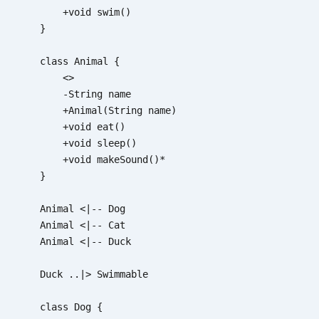
        +void swim()

    }

    class Animal {

        <
>

        -String name

        +Animal(String name)

        +void eat()

        +void sleep()

        +void makeSound()*

    }

    Animal <|-- Dog

    Animal <|-- Cat

    Animal <|-- Duck

    Duck ..|> Swimmable

    class Dog {
