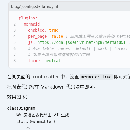
blog/_config.stellaris.yml
1
plugins:
2
mermaid:
3
enabled:
true
4
per_page:
false
# 启用后无需在文章开头加 mermai
5
js:
https://cdn.jsdelivr.net/npm/mermaid@11
6
# Available themes: default | dark | forest
7
# 如果不填写将遵循博客颜色主题
8
theme:
neutral
在某页面的 front-matter 中，设置
即可对该
mermaid: true
把图表代码写在 Markdown 代码块中即可。
效果如下：
classDiagram

	%% 这段图表代码由 AI 生成

    class Swimmable {

        <
>
