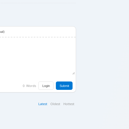
al)
0
Words
Login
Submit
Latest
Oldest
Hottest