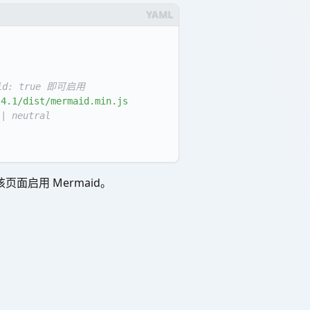
d: true 即可启用
.4.1/dist/mermaid.min.js
 | neutral
页面启用 Mermaid。