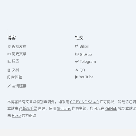
博客
社交
📺 Bilibili
💡 近期发布
📜 历史文章
🐱 GitHub
📊 标签
🛩️ Telegram
📗 文档
🐧 QQ
▶️️ YouTube
🗓️ 时间轴
🔗 友情链接
本博客所有文章除特别声明外，均采用
CC BY-NC-SA 4.0
许可协议，转载请注明
本站由
@斬風千雪
创建，使用
Stellaris
作为主题，您可以在
GitHub
找到本站
由
Hexo
强力驱动