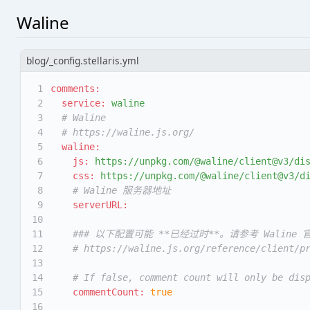
Waline
blog/_config.stellaris.yml
1
comments:
2
service:
waline
3
# Waline
4
# https://waline.js.org/
5
waline:
6
js:
https://unpkg.com/@waline/client@v3/di
7
css:
https://unpkg.com/@waline/client@v3/d
8
# Waline 服务器地址
9
serverURL:
10
11
### 以下配置可能 **已经过时**。请参考 Waline
12
# https://waline.js.org/reference/client/p
13
14
# If false, comment count will only be dis
15
commentCount:
true
16