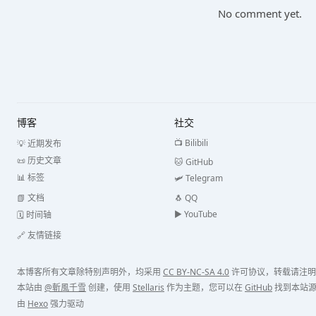
No comment yet.
博客
社交
📺 Bilibili
💡 近期发布
📜 历史文章
🐱 GitHub
📊 标签
🛩️ Telegram
📗 文档
🐧 QQ
▶️️ YouTube
🗓️ 时间轴
🔗 友情链接
本博客所有文章除特别声明外，均采用
CC BY-NC-SA 4.0
许可协议，转载请注明
本站由
@斬風千雪
创建，使用
Stellaris
作为主题，您可以在
GitHub
找到本站
由
Hexo
强力驱动