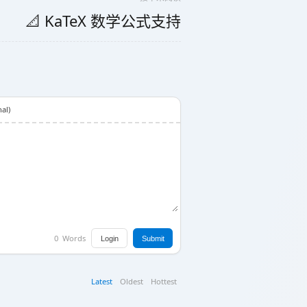
📐 KaTeX 数学公式支持
al)
0
Words
Login
Submit
Latest
Oldest
Hottest