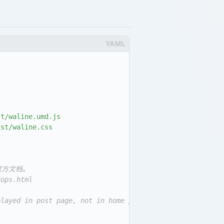
st/waline.umd.js
ist/waline.css
 官方文档。
rops.html
played in post page, not in home page