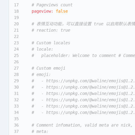
17
# Pageviews count
18
pageview:
false
19
20
# 表情互动功能，可以直接设置 true 以启用默认
21
# reaction: true
22
23
# Custom locales
24
# locale:
25
#   placeholder: Welcome to comment # Comm
26
27
# Custom emoji
28
# emoji:
29
#   - https://unpkg.com/@waline/emojis@1.2
30
#   - https://unpkg.com/@waline/emojis@1.2
31
#   - https://unpkg.com/@waline/emojis@1.2
32
#   - https://unpkg.com/@waline/emojis@1.2
33
#   - https://unpkg.com/@waline/emojis@1.2
34
#   - https://unpkg.com/@waline/emojis@1.2
35
36
# Comment infomation, valid meta are nick,
37
# meta: