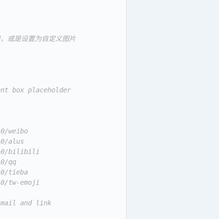
表情，或是设置为自定义图片
ent box placeholder
.0/weibo
.0/alus
.0/bilibili
.0/qq
.0/tieba
.0/tw-emoji
 mail and link