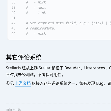
38
#   - nick
39
#   - mail
40
#   - link
41
42
# Set required meta field, e.g.: [nick] | 
43
# requiredMeta:
44
#   - nick
其它评论系统
Stellaris 还从上游 Stellar 移植了 Beaudar、Utterances
不过我未经测试，不确保可用性。
参见
上游文档
以接入这些评论系统之一，如有发现 Bug，
回顾上一篇