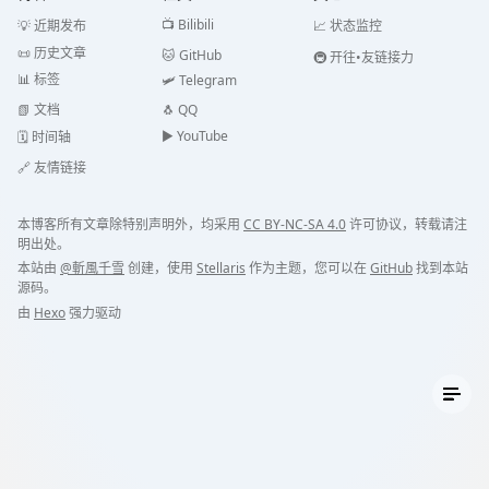
📺 Bilibili
💡 近期发布
📈 状态监控
📜 历史文章
🐱 GitHub
🚇 开往•友链接力
📊 标签
🛩️ Telegram
📗 文档
🐧 QQ
▶️️ YouTube
🗓️ 时间轴
🔗 友情链接
本博客所有文章除特别声明外，均采用
CC BY-NC-SA 4.0
许可协议，转载请注
明出处。
本站由
@斬風千雪
创建，使用
Stellaris
作为主题，您可以在
GitHub
找到本站
源码。
由
Hexo
强力驱动