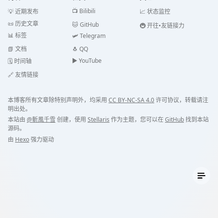
📺 Bilibili
💡 近期发布
📈 状态监控
📜 历史文章
🐱 GitHub
🚇 开往•友链接力
📊 标签
🛩️ Telegram
📗 文档
🐧 QQ
▶️️ YouTube
🗓️ 时间轴
🔗 友情链接
本博客所有文章除特别声明外，均采用
CC BY-NC-SA 4.0
许可协议，转载请注
明出处。
本站由
@斬風千雪
创建，使用
Stellaris
作为主题，您可以在
GitHub
找到本站
源码。
由
Hexo
强力驱动