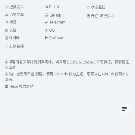
📺 Bilibili
💡 近期发布
📈 状态监控
📜 历史文章
🐱 GitHub
🚇 开往•友链接力
📊 标签
🛩️ Telegram
📗 文档
🐧 QQ
▶️️ YouTube
🗓️ 时间轴
🔗 友情链接
本博客所有文章除特别声明外，均采用
CC BY-NC-SA 4.0
许可协议，转载请注
明出处。
本站由
@斬風千雪
创建，使用
Stellaris
作为主题，您可以在
GitHub
找到本站
源码。
由
Hexo
强力驱动