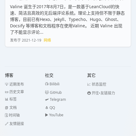
Valine 诞生于2017年8月7日，是一款基于LeanCloud的快
速、简洁且高效的无后端评论系统。理论上支持但不限于静态
博客，目前已有Hexo、Jekyll、Typecho、Hugo、Ghost、
Docsify 等博客和文档程序在使用Valine。 近期 Valine 出现
了不能显示评论...
发布于
2021-12-19
网络
博客
社交
其它
📺 Bilibili
💡 近期发布
📈 状态监控
📜 历史文章
🐱 GitHub
🚇 开往•友链接力
📊 标签
🛩️ Telegram
📗 文档
🐧 QQ
▶️️ YouTube
🗓️ 时间轴
🔗 友情链接