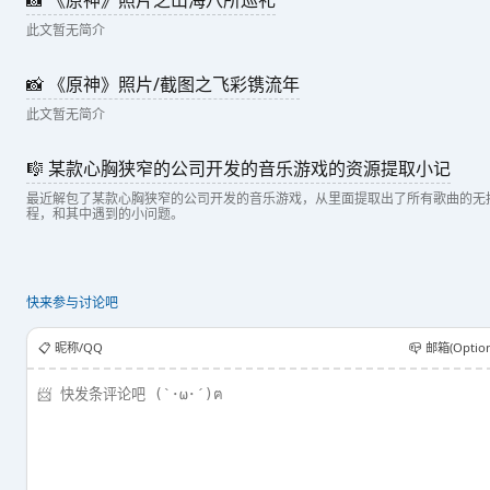
📸 《原神》照片之山海八所巡礼
此文暂无简介
📸 《原神》照片/截图之飞彩镌流年
此文暂无简介
🎼 某款心胸狭窄的公司开发的音乐游戏的资源提取小记
最近解包了某款心胸狭窄的公司开发的音乐游戏，从里面提取出了所有歌曲的无损
程，和其中遇到的小问题。
快来参与讨论吧
📋️ 昵称/QQ
📪 邮箱(Option