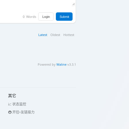
0
Words
Login
Submit
Latest
Oldest
Hottest
Powered by
Waline
v3.3.1
其它
📈 状态监控
🚇 开往•友链接力