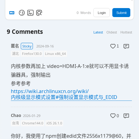
0
Words
Login
Submit
9
Comments
Latest
Oldest
Hottest
匿名
Sticky
2024-09-16
1
湖北
Firefox130.0
Linux x86_64
内核参数再加上 video=HDMI-A-1:e就可以不用显卡诱
骗器具，强制输出
参考参考
https://wiki.archlinuxcn.org/wiki/
内核级显示模式设置#强制设置显示模式与_EDID
Chao
2026-01-29
0
台湾
Chrome144.0
iOS 26.1.0
你好，我使用了npm创建edid文件2556x1179@60，并