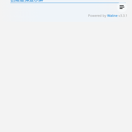
Powered by
Waline
v3.3.1
博客
社交
其它
📺 Bilibili
💡 近期发布
📈 状态监控
📜 历史文章
🐱 GitHub
🚇 开往•友链接力
📊 标签
🛩️ Telegram
📗 文档
🐧 QQ
▶️️ YouTube
🗓️ 时间轴
🔗 友情链接
本博客所有文章除特别声明外，均采用
CC BY-NC-SA 4.0
许可协议，转载请注
明出处。
本站由
@斬風千雪
创建，使用
Stellaris
作为主题，您可以在
GitHub
找到本站
源码。