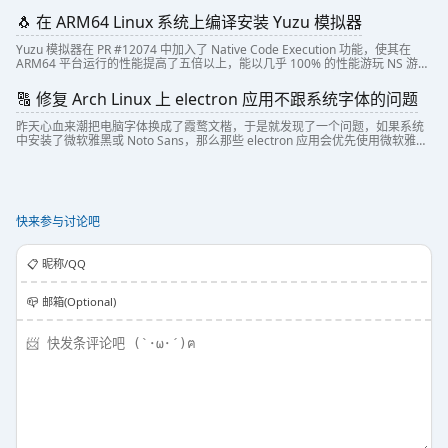
中搭建可用的基础开发环境。
🐧 在 ARM64 Linux 系统上编译安装 Yuzu 模拟器
Yuzu 模拟器在 PR #12074 中加入了 Native Code Execution 功能，使其在
ARM64 平台运行的性能提高了五倍以上，能以几乎 100% 的性能游玩 NS 游
戏。然而，Yuzu 并没有官方的 ARM64 Linux 构建版本。本文就给出在 ARM64
平台编译 Yuzu 模拟器的一种方法。
🔠 修复 Arch Linux 上 electron 应用不跟系统字体的问题
昨天心血来潮把电脑字体换成了霞鹜文楷，于是就发现了一个问题，如果系统
中安装了微软雅黑或 Noto Sans，那么那些 electron 应用会优先使用微软雅黑
或 Noto Sans，而不是用自定义的字体。现在就使用 bubblewra...
快来参与讨论吧
📋️ 昵称/QQ
📪 邮箱(Optional)