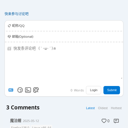
快来参与讨论吧
📋️ 昵称/QQ
📪 邮箱(Optional)
0
Words
Login
Submit
3
Comments
Latest
Oldest
Hottest
魔法帽
2025-05-12
0
Firefox138.0
Linux x86_64