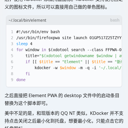
义的图标文件，所以可以直接用自己做的单色图标。
~/.local/bin/element
1
#!/usr/bin/env bash
2
/usr/bin/firefoxpwa site launch 01GP517Z25TZYY7X
3
sleep
 4
4
for
 window 
in
 $(xdotool search --class FFPWA-01G
5
    title=
"
$(xdotool getwindowname $window | awk
6
if
 [[ 
$title
 == 
"Element"
 || 
$title
 == 
"新标
7
        kdocker -w 
$window
 -m -q -i 
'~/.local/sh
8
fi
9
done
之后直接把 Element PWA 的 desktop 文件中的启动条目
替换为这个脚本即可。
美中不足的是，和现版本的 QQ NT 类似，KDocker 并不支
持点击关闭之后最小化到托盘，想要最小化，只能点击它的