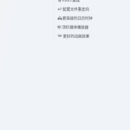
🔠 fcitx5 集成
↩️ 配置文件重定向
🕰️更高级的日历时钟
🎼 顶栏媒体播放器
➿ 更好的动画效果