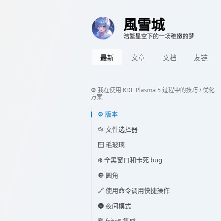
風雪城
浩繁星空下的一场稚嫩的梦
最新
文章
文档
友链
⚙️ 我在使用 KDE Plasma 5 过程中的技巧 / 优化
方案
⚙️ 版本
📂 文件选择器
🪟 毛玻璃
❄️ 全黑窗口和卡死 bug
🔘 圆角
🔗 使用命令调用快捷操作
🌚 夜间模式