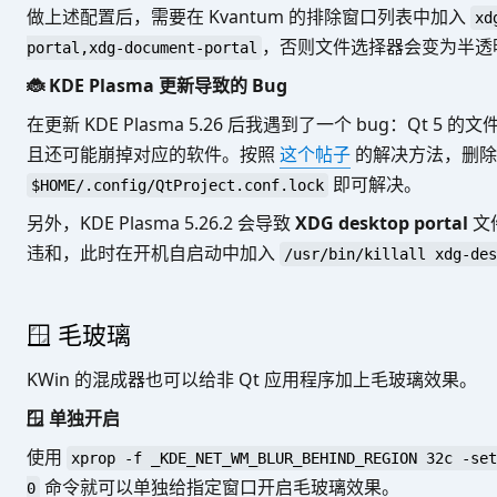
做上述配置后，需要在 Kvantum 的排除窗口列表中加入
xd
，否则文件选择器会变为半透
portal,xdg-document-portal
🐞 KDE Plasma 更新导致的 Bug
在更新 KDE Plasma 5.26 后我遇到了一个 bug：Qt
且还可能崩掉对应的软件。按照
这个帖子
的解决方法，删
即可解决。
$HOME/.config/QtProject.conf.lock
另外，KDE Plasma 5.26.2 会导致
XDG desktop portal
文
违和，此时在开机自启动中加入
/usr/bin/killall xdg-des
🪟 毛玻璃
KWin 的混成器也可以给非 Qt 应用程序加上毛玻璃效果。
🪟 单独开启
使用
xprop -f _KDE_NET_WM_BLUR_BEHIND_REGION 32c -set
命令就可以单独给指定窗口开启毛玻璃效果。
0