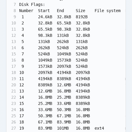
7
Disk Flags:
8
Number  Start   End     Size    File system  Na
9
 1      24.6kB  32.8kB  8192B                sw
10
 2      32.8kB  65.5kB  32.8kB               ss
11
 3      65.5kB  98.3kB  32.8kB               db
12
 4      98.3kB  131kB   32.8kB               bk
13
 5      131kB   262kB   131kB                bk
14
 6      262kB   524kB   262kB                bk
15
 7      524kB   1049kB  524kB                bk
16
 8      1049kB  1573kB  524kB                ke
17
 9      1573kB  2097kB  524kB                fr
18
10      2097kB  4194kB  2097kB               co
19
11      4194kB  8389kB  4194kB               mi
20
12      8389kB  12.6MB  4194kB               vm
21
13      12.6MB  16.8MB  4194kB               bk
22
14      16.8MB  25.2MB  8389kB               lo
23
15      25.2MB  33.6MB  8389kB               ff
24
16      33.6MB  50.3MB  16.8MB               oo
25
17      50.3MB  67.1MB  16.8MB               de
26
18      67.1MB  83.9MB  16.8MB               oe
27
19      83.9MB  101MB   16.8MB  ext4         me