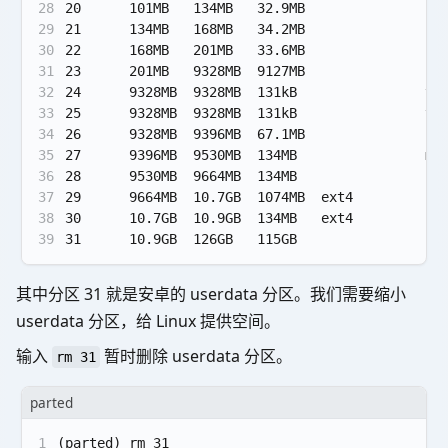
28
20      101MB   134MB   32.9MB               bk
29
21      134MB   168MB   34.2MB               sp
30
22      168MB   201MB   33.6MB               bk
31
23      201MB   9328MB  9127MB               su
32
24      9328MB  9328MB  131kB                vb
33
25      9328MB  9328MB  131kB                vb
34
26      9328MB  9396MB  67.1MB               lo
35
27      9396MB  9530MB  134MB                mi
36
28      9530MB  9664MB  134MB                ra
37
29      9664MB  10.7GB  1074MB  ext4         cu
38
30      10.7GB  10.9GB  134MB   ext4         re
39
31      10.9GB  126GB   115GB                us
其中分区 31 就是安卓的 userdata 分区。我们需要缩小
userdata 分区，给 Linux 提供空间。
输入
暂时删除 userdata 分区。
rm 31
parted
1
(parted) rm 31