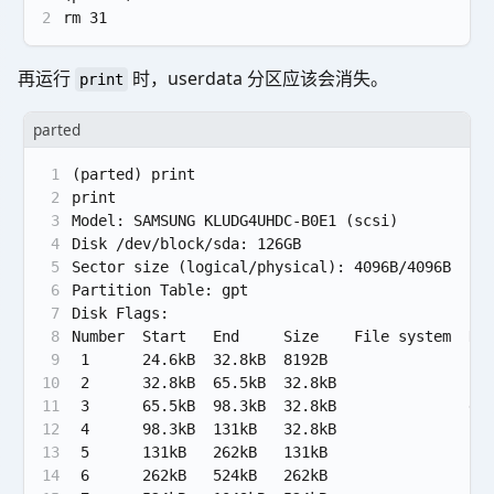
2
rm 31
再运行
时，userdata 分区应该会消失。
print
parted
1
(parted) print
2
print
3
Model: SAMSUNG KLUDG4UHDC-B0E1 (scsi)
4
Disk /dev/block/sda: 126GB
5
Sector size (logical/physical): 4096B/4096B
6
Partition Table: gpt
7
Disk Flags:
8
Number  Start   End     Size    File system  Na
9
 1      24.6kB  32.8kB  8192B                sw
10
 2      32.8kB  65.5kB  32.8kB               ss
11
 3      65.5kB  98.3kB  32.8kB               db
12
 4      98.3kB  131kB   32.8kB               bk
13
 5      131kB   262kB   131kB                bk
14
 6      262kB   524kB   262kB                bk