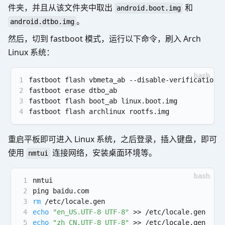
件夹，并且从该文件夹中取出
和
android.boot.img
。
android.dtbo.img
然后，切到 fastboot 模式，运行以下命令，刷入 Arch
Linux 系统：
1
fastboot flash vbmeta_ab --disable-verification 
2
fastboot erase dtbo_ab
3
fastboot flash boot_ab linux.boot.img
4
fastboot flash archlinux rootfs.img
重启平板即可进入 Linux 系统，之后登录，插入键盘，即可
使用
连接网络，安装桌面环境等。
nmtui
1
nmtui
2
ping baidu.com
3
rm
 /etc/locale.gen
4
echo
"en_US.UTF-8 UTF-8"
 >> /etc/locale.gen
5
echo
"zh_CN.UTF-8 UTF-8"
 >> /etc/locale.gen