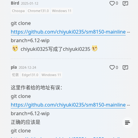
Bird
2025-01-12
0
Choopa
Chrome131.0
Windows 11
git clone
https://github.com/chiyuki0235/sm8150-mainline
--
branch=6.12-wip
chiyuki0325写成了chiyuki0235
pla
2024-12-24
0
伦敦
Edge131.0
Windows 11
这里作者给的地址有误：
git clone
https://github.com/chiyuki0235/sm8150-mainline
--
branch=6.12-wip
正确的应该是
git clone