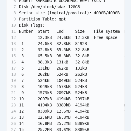
6
Model: SAMSUNG KLUDG4UHDC-B0E1 (scsi)
7
Disk /dev/block/sda: 126GB
8
Sector size (logical/physical): 4096B/4096B
9
Partition Table: gpt
10
Disk Flags:
11
Number  Start   End     Size    File system  Na
12
        12.3kB  24.6kB  12.3kB  Free Space
13
 1      24.6kB  32.8kB  8192B                sw
14
 2      32.8kB  65.5kB  32.8kB               ss
15
 3      65.5kB  98.3kB  32.8kB               db
16
 4      98.3kB  131kB   32.8kB               bk
17
 5      131kB   262kB   131kB                bk
18
 6      262kB   524kB   262kB                bk
19
 7      524kB   1049kB  524kB                bk
20
 8      1049kB  1573kB  524kB                ke
21
 9      1573kB  2097kB  524kB                fr
22
10      2097kB  4194kB  2097kB               co
23
11      4194kB  8389kB  4194kB               mi
24
12      8389kB  12.6MB  4194kB               vm
25
13      12.6MB  16.8MB  4194kB               bk
26
14      16.8MB  25.2MB  8389kB               lo
27
15      25.2MB  33.6MB  8389kB               ff