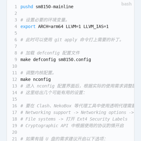
1
pushd
 sm8150-mainline
2
3
# 设置必要的环境变量。
4
export
 ARCH=arm64 LLVM=1 LLVM_IAS=1
5
6
# 此时可以使用 git apply 命令打上需要的补丁。
7
8
# 加载 defconfig 配置文件
9
make defconfig sm8150.config
10
11
# 调整内核配置。
12
make nconfig
13
# 进入 nconfig 配置界面后，根据实际的使用需求调整配
14
# 这里给出几个可能有用的设置：
15
16
# 要在 Clash、NekoBox 等代理工具中使用透明代理需
17
# Networking support -> Networking options -> 
18
# File systems -> 打开 Ext4 Security Labels
19
# Cryptographic API 中根据使用的协议酌情开启
20
21
# 如果有插 U 盘的需求建议开启以下选项：