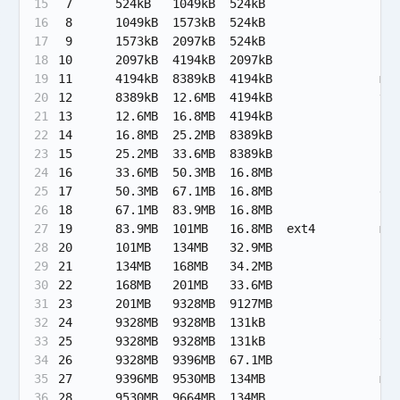
15
 7      524kB   1049kB  524kB                bk
16
 8      1049kB  1573kB  524kB                ke
17
 9      1573kB  2097kB  524kB                fr
18
10      2097kB  4194kB  2097kB               co
19
11      4194kB  8389kB  4194kB               mi
20
12      8389kB  12.6MB  4194kB               vm
21
13      12.6MB  16.8MB  4194kB               bk
22
14      16.8MB  25.2MB  8389kB               lo
23
15      25.2MB  33.6MB  8389kB               ff
24
16      33.6MB  50.3MB  16.8MB               oo
25
17      50.3MB  67.1MB  16.8MB               de
26
18      67.1MB  83.9MB  16.8MB               oe
27
19      83.9MB  101MB   16.8MB  ext4         me
28
20      101MB   134MB   32.9MB               bk
29
21      134MB   168MB   34.2MB               sp
30
22      168MB   201MB   33.6MB               bk
31
23      201MB   9328MB  9127MB               su
32
24      9328MB  9328MB  131kB                vb
33
25      9328MB  9328MB  131kB                vb
34
26      9328MB  9396MB  67.1MB               lo
35
27      9396MB  9530MB  134MB                mi
36
28      9530MB  9664MB  134MB                ra