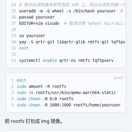
24
# 部分必须的基本软件包在 AUR 上，所以必须先创建一个普
25
useradd -m -G wheel -s /bin/bash youruser  
# 
26
passwd youruser
27
EDITOR=vim visudo  
# 取消注释 %wheel ALL=(ALL:AL
28
29
su youruser
30
yay -S qrtr-git libqrtr-glib rmtfs-git tqftpser
31
exit
32
33
systemctl 
enable
 qrtr-ns rmtfs tqftpserv
1
exit
2
sudo
 umount -R rootfs
3
sudo
rm
 rootfs/usr/bin/qemu-aarch64-static
4
sudo
chown
 -R 0:0 rootfs
5
sudo
chown
 -R 1000:1000 rootfs/home/youruser
把 rootfs 打包成 img 镜像。