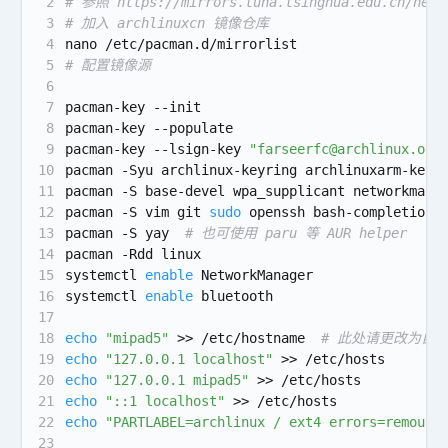
2
# 参照 https://mirrors.tuna.tsinghua.edu.cn/hel
3
# 加入 archlinuxcn 镜像仓库
4
nano /etc/pacman.d/mirrorlist
5
# 配置镜像源
6
7
pacman-key --init
8
pacman-key --populate
9
pacman-key --lsign-key 
"farseerfc@archlinux.org
10
pacman -Syu archlinux-keyring archlinuxarm-keyr
11
pacman -S base-devel wpa_supplicant networkmana
12
pacman -S vim git 
sudo
 openssh bash-completion 
13
pacman -S yay  
# 也可使用 paru 等 AUR helper
14
pacman -Rdd linux
15
systemctl 
enable
 NetworkManager
16
systemctl 
enable
 bluetooth
17
18
echo
"mipad5"
 >> /etc/hostname  
# 此处请更改为自
19
echo
"127.0.0.1 localhost"
 >> /etc/hosts
20
echo
"127.0.0.1 mipad5"
 >> /etc/hosts
21
echo
"::1 localhost"
 >> /etc/hosts
22
echo
"PARTLABEL=archlinux / ext4 errors=remount
23