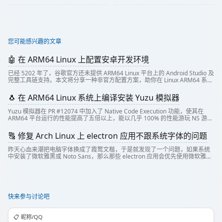
您可能感兴趣的文章
🤖 在 ARM64 Linux 上配置安卓开发环境
已经 5202 年了，谷歌官方还未提供 ARM64 Linux 平台上的 Android Studio 及
完整工具链支持。本文将分享一种非官方配置方案，助你在 Linux ARM64 系统
中搭建可用的基础开发环境。
🐧 在 ARM64 Linux 系统上编译安装 Yuzu 模拟器
Yuzu 模拟器在 PR #12074 中加入了 Native Code Execution 功能，使其在
ARM64 平台运行的性能提高了五倍以上，能以几乎 100% 的性能游玩 NS 游
戏。然而，Yuzu 并没有官方的 ARM64 Linux 构建版本。本文就给出在 ARM64
平台编译 Yuzu 模拟器的一种方法。
🔠 修复 Arch Linux 上 electron 应用不跟系统字体的问题
昨天心血来潮把电脑字体换成了霞鹜文楷，于是就发现了一个问题，如果系统
中安装了微软雅黑或 Noto Sans，那么那些 electron 应用会优先使用微软雅黑
或 Noto Sans，而不是用自定义的字体。现在就使用 bubblewra...
快来参与讨论吧
📋️ 昵称/QQ