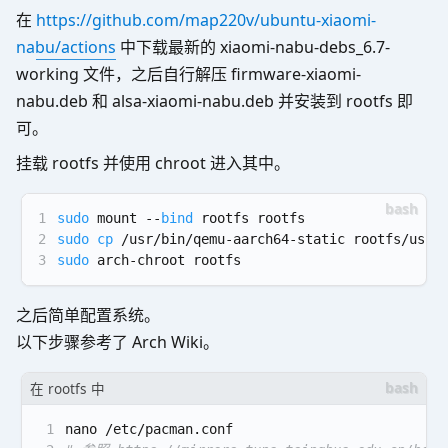
在
https://github.com/map220v/ubuntu-xiaomi-
nabu/actions
中下载最新的 xiaomi-nabu-debs_6.7-
working 文件，之后自行解压 firmware-xiaomi-
nabu.deb 和 alsa-xiaomi-nabu.deb 并安装到 rootfs 即
可。
挂载 rootfs 并使用 chroot 进入其中。
1
sudo
 mount --
bind
 rootfs rootfs
2
sudo
cp
 /usr/bin/qemu-aarch64-static rootfs/usr/
3
sudo
 arch-chroot rootfs
之后简单配置系统。
以下步骤参考了 Arch Wiki。
在 rootfs 中
1
nano /etc/pacman.conf