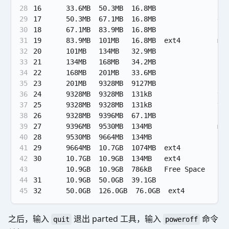
28
16      33.6MB  50.3MB  16.8MB               oo
29
17      50.3MB  67.1MB  16.8MB               de
30
18      67.1MB  83.9MB  16.8MB               oe
31
19      83.9MB  101MB   16.8MB  ext4         me
32
20      101MB   134MB   32.9MB               bk
33
21      134MB   168MB   34.2MB               sp
34
22      168MB   201MB   33.6MB               bk
35
23      201MB   9328MB  9127MB               su
36
24      9328MB  9328MB  131kB                vb
37
25      9328MB  9328MB  131kB                vb
38
26      9328MB  9396MB  67.1MB               lo
39
27      9396MB  9530MB  134MB                mi
40
28      9530MB  9664MB  134MB                ra
41
29      9664MB  10.7GB  1074MB  ext4         cu
42
30      10.7GB  10.9GB  134MB   ext4         re
43
        10.9GB  10.9GB  786kB   Free Space
44
31      10.9GB  50.0GB  39.1GB               us
45
32      50.0GB  126.0GB  76.0GB  ext4        ar
之后，输入
退出 parted 工具，输入
命令
quit
poweroff