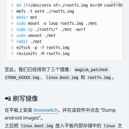
1
dd
if
=/dev/zero of=./rootfs.img bs=1M count=3072
2
mkfs -t ext4 ./rootfs.img
3
mkdir
 mnt
4
sudo
 mount -o loop rootfs.img ./mnt
5
sudo
cp
 ./rootfs/* ./mnt -avrf
6
sudo
 umount ./mnt
7
rmdir
 ./mnt
8
e2fsck -p -f rootfs.img
9
resize2fs -M rootfs.img
至此，我们已经得到了三个镜像：
magisk_patched-
、
和
。
27000_XXXXX.img
linux.boot.img
rootfs.img
📲 刷写镜像
在平板上安装
linuxswitch
，并在该软件中点击 “Dump
android images”。
之后把
放入平板内部存储中的
文
linux.boot.img
linux