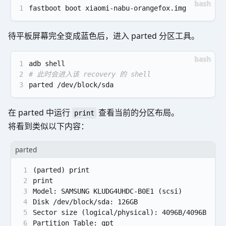
1
fastboot boot xiaomi-nabu-orangefox.img
待平板屏幕完全变成蓝色后，进入 parted 分区工具。
1
adb shell
2
# 此时会进入该 recovery 的 shell
3
parted /dev/block/sda
在 parted 中运行
查看当前的分区布局。
print
将看到类似以下内容：
parted
1
(parted) print
2
print
3
Model: SAMSUNG KLUDG4UHDC-B0E1 (scsi)
4
Disk /dev/block/sda: 126GB
5
Sector size (logical/physical): 4096B/4096B
6
Partition Table: gpt