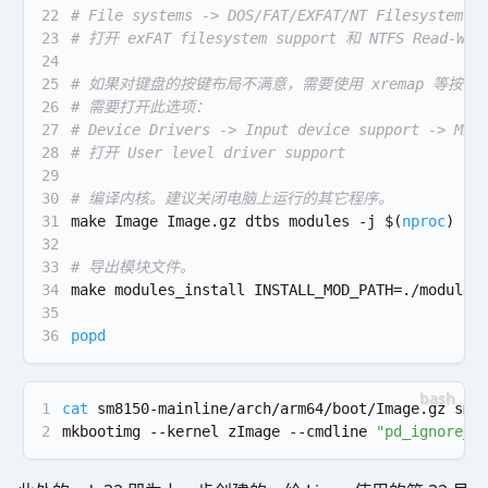
22
# File systems -> DOS/FAT/EXFAT/NT Filesystems
23
# 打开 exFAT filesystem support 和 NTFS Read-Writ
24
25
# 如果对键盘的按键布局不满意，需要使用 xremap 等按键
26
# 需要打开此选项：
27
# Device Drivers -> Input device support -> Mis
28
# 打开 User level driver support
29
30
# 编译内核。建议关闭电脑上运行的其它程序。
31
make Image Image.gz dtbs modules -j $(
nproc
)
32
33
# 导出模块文件。
34
make modules_install INSTALL_MOD_PATH=./modules
35
36
popd
1
cat
 sm8150-mainline/arch/arm64/boot/Image.gz sm8
2
mkbootimg --kernel zImage --cmdline 
"pd_ignore_u